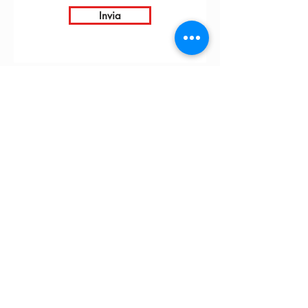
Invia
INTARBOR S.R.L. - SEDE CENTRALE
Via C. Monteverdi,
10 - 20831
Seregno (MB)
Telefono
0362 243359
info@intarbor.it
whact@intarbor.it
INTARBOR S.R.L. - MAGAZZINO PESARO
Strada della Selvagrossa, 15/9 - 61100 Pesaro (PU)
Telefono
0721 201030
info@intarbor.it
pesaro@intarbor.it
© 2026 by Intarbor. P.iva:
00305430134
- Farmed by
Webidoo
-
Privacy Policy
-
Cookie Policy