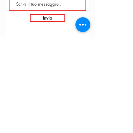
Invia
INTARBOR S.R.L. - SEDE CENTRALE
Via C. Monteverdi,
10 - 20831
Seregno (MB)
Telefono
0362 243359
info@intarbor.it
whact@intarbor.it
INTARBOR S.R.L. - MAGAZZINO PESARO
Strada della Selvagrossa, 15/9 - 61100 Pesaro (PU)
Telefono
0721 201030
info@intarbor.it
pesaro@intarbor.it
© 2026 by Intarbor. P.iva:
00305430134
- Farmed by
Webidoo
-
Privacy Policy
-
Cookie Policy