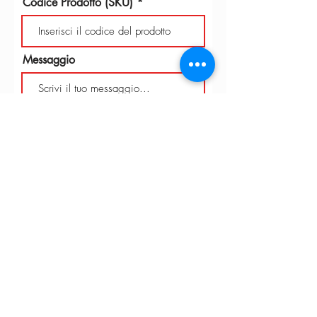
Codice Prodotto (SKU)
Messaggio
Invia
INTARBOR S.R.L. - SEDE CENTRALE
Via C. Monteverdi,
10 - 20831
Seregno (MB)
Telefono
0362 243359
info@intarbor.it
whact@intarbor.it
INTARBOR S.R.L. - MAGAZZINO PESARO
Strada della Selvagrossa, 15/9 - 61100 Pesaro (PU)
Telefono
0721 201030