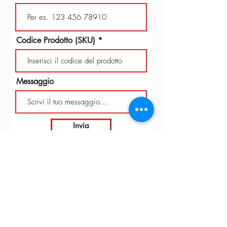
Codice Prodotto (SKU)
Messaggio
Invia
INTARBOR S.R.L. - SEDE CENTRALE
Via C. Monteverdi,
10 - 20831
Seregno (MB)
Telefono
0362 243359
info@intarbor.it