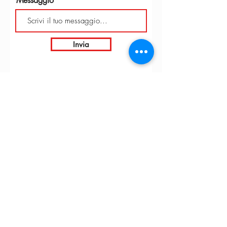
Messaggio
Invia
INTARBOR S.R.L. - SEDE CENTRALE
Via C. Monteverdi,
10 - 20831
Seregno (MB)
Telefono
0362 243359
info@intarbor.it
whact@intarbor.it
INTARBOR S.R.L. - MAGAZZINO PESARO
Strada della Selvagrossa, 15/9 - 61100 Pesaro (PU)
Telefono
0721 201030
info@intarbor.it
pesaro@intarbor.it
© 2026 by Intarbor. P.iva:
00305430134
- Farmed by
Webidoo
-
Privacy Policy
-
Cookie Policy