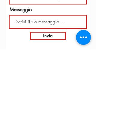
Messaggio
Invia
INTARBOR S.R.L. - SEDE CENTRALE
Via C. Monteverdi,
10 - 20831
Seregno (MB)
Telefono
0362 243359
info@intarbor.it
whact@intarbor.it
INTARBOR S.R.L. - MAGAZZINO PESARO
Strada della Selvagrossa, 15/9 - 61100 Pesaro (PU)
Telefono
0721 201030
info@intarbor.it
pesaro@intarbor.it