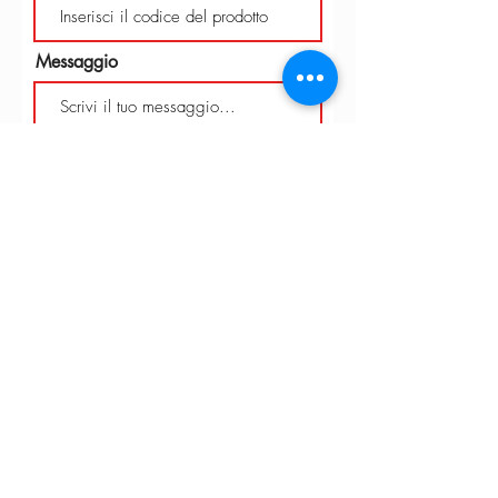
Messaggio
Invia
INTARBOR S.R.L. - SEDE CENTRALE
Via C. Monteverdi,
10 - 20831
Seregno (MB)
Telefono
0362 243359
info@intarbor.it
whact@intarbor.it
INTARBOR S.R.L. - MAGAZZINO PESARO
Strada della Selvagrossa, 15/9 - 61100 Pesaro (PU)
Telefono
0721 201030
info@intarbor.it