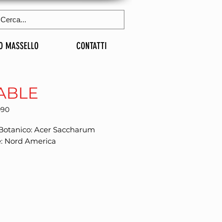
O MASSELLO
CONTATTI
ABLE
090
otanico: Acer Saccharum

e: Nord America