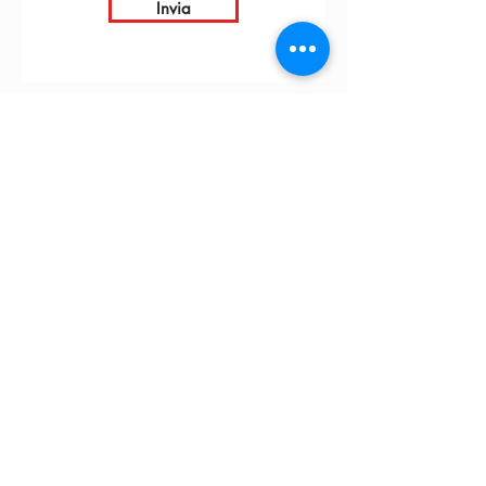
Invia
INTARBOR S.R.L. - SEDE CENTRALE
Via C. Monteverdi,
10 - 20831
Seregno (MB)
Telefono
0362 243359
info@intarbor.it
whact@intarbor.it
INTARBOR S.R.L. - MAGAZZINO PESARO
Strada della Selvagrossa, 15/9 - 61100 Pesaro (PU)
Telefono
0721 201030
info@intarbor.it
pesaro@intarbor.it
© 2026 by Intarbor. P.iva:
00305430134
- Farmed by
Webidoo
-
Privacy Policy
-
Cookie Policy